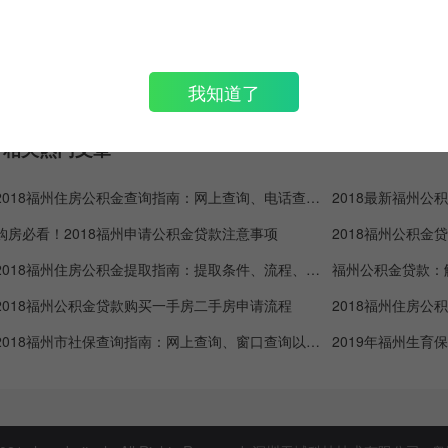
热门计算城市:
北京
上海
深圳
广州
杭州
重庆
天津
南京
济南
苏
我知道了
佛山
东莞
长春
哈尔滨
西安
成都
昆明
相关热门文章
2018福州住房公积金查询指南：网上查询、电话查询以及网点查询
2018最新福州公
购房必看！2018福州申请公积金贷款注意事项
2018福州住房公积金提取指南：提取条件、流程、额度、手续攻略
福州公积金贷款：
2018福州公积金贷款购买一手房二手房申请流程
2018福州市社保查询指南：网上查询、窗口查询以及手机客户端查询