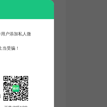
诱导用户添加私人微
上当受骗！
道。