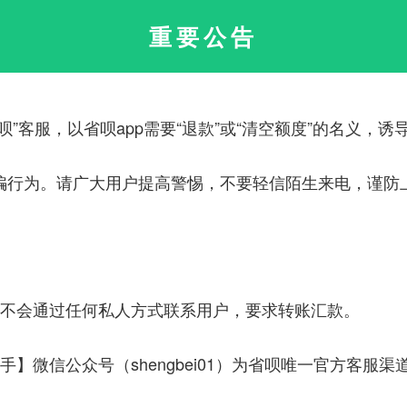
工资的各比例和金额。
重要公告
选择城市：
税前工资：
￥
呗”客服，以省呗app需要“退款”或“清空额度”的名义，
社保汇缴基数：
自定义
骗行为。请广大用户提高警惕，不要轻信陌生来电，谨防
公积金汇缴基数：
自定义
汇缴公积金
服不会通过任何私人方式联系用户，要求转账汇款。
汇缴补充住房公积金(非政策强制) 单位与个人汇缴比例：
手】微信公众号（shengbei01）为省呗唯一官方客服渠