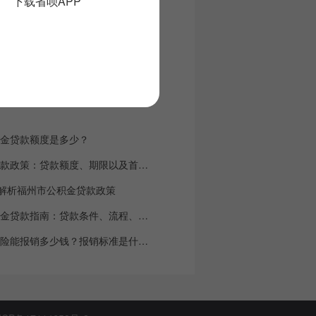
下载省呗APP
州
福州
厦门
武汉
长沙
积金贷款额度是多少？
2018福州公积金贷款政策：贷款额度、期限以及首付比例
解析福州市公积金贷款政策
2018福州住房公积金贷款指南：贷款条件、流程、额度、还款攻略
2019年福州生育保险能报销多少钱？报销标准是什么？