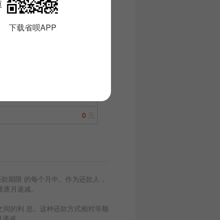
道。
0
元
0
月
下载省呗APP
0
元
0
元
0
元
0
元
0
元
款期限 的每个月中。作为还款人，
重逐月递减。
之间的利 息。这种还款方式相对等额
月递减。