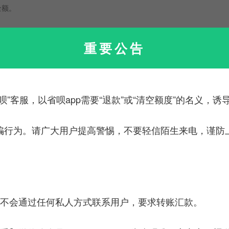
金额。
税前工资：
元
重要公告
起征点：
元
社保基数：
元
呗”客服，以省呗app需要“退款”或“清空额度”的名义，
公积金基数：
元
骗行为。请广大用户提高警惕，不要轻信陌生来电，谨防
计算结果：
服不会通过任何私人方式联系用户，要求转账汇款。