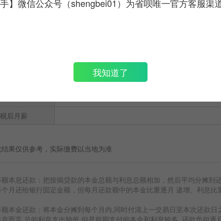
手】微信公众号（shengbei01）为省呗唯一官方客服渠
养老保险金
医疗保险金
失业保险金
基本住房公积金
我知道了
个人应缴部分
个人所得税
税后月薪
此结果仅供参考，实际缴费以当地为准
等额本息还款：把按揭贷款的本金总额与利息总额相加，然后平均分摊到还
每个月还给银行固定金额，但每月还款额中的本金比重逐月 递增、利息比
等额本金还款：将本金分摊到每个月内,同时付清上一交易日至本次还款日
本息而言,总的利息支出较低,但是前期支付的本金和利息较多, 还款负担逐