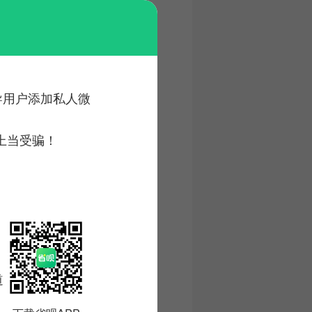
诱导用户添加私人微
上当受骗！
道。