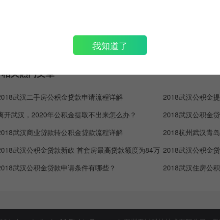
热门计算城市:
北京
上海
深圳
广州
杭州
重庆
天津
南京
济南
苏
我知道了
佛山
东莞
长春
哈尔滨
西安
成都
昆明
相关热门文章
2018武汉二手房公积金贷款申请流程详解
离开武汉，2020年公积金提取不出来怎么办？
2018武汉商业贷款转公积金贷款流程详解
2018杭州武汉
2018武汉公积金贷款新政 首套房最高贷款额度为84万
2018武汉公积
2018武汉公积金贷款申请条件有哪些？