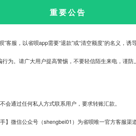
工资的各比例和金额。
重要公告
选择城市：
税前工资：
￥
呗”客服，以省呗app需要“退款”或“清空额度”的名义，
社保汇缴基数：
自定义
骗行为。请广大用户提高警惕，不要轻信陌生来电，谨防
公积金汇缴基数：
自定义
汇缴公积金
服不会通过任何私人方式联系用户，要求转账汇款。
汇缴补充住房公积金(非政策强制) 单位与个人汇缴比例：
手】微信公众号（shengbei01）为省呗唯一官方客服渠