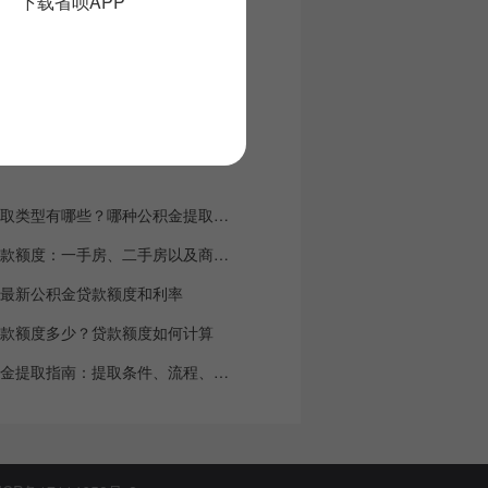
下载省呗APP
州
福州
厦门
武汉
长沙
2018武汉公积金提取类型有哪些？哪种公积金提取方式最好？
2018武汉公积金贷款额度：一手房、二手房以及商转公额度
青岛最新公积金贷款额度和利率
金贷款额度多少？贷款额度如何计算
2018武汉住房公积金提取指南：提取条件、流程、额度、手续攻略