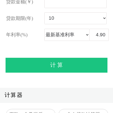
贷款金额(￥)
贷款期限(年)
年利率(%)
计算器