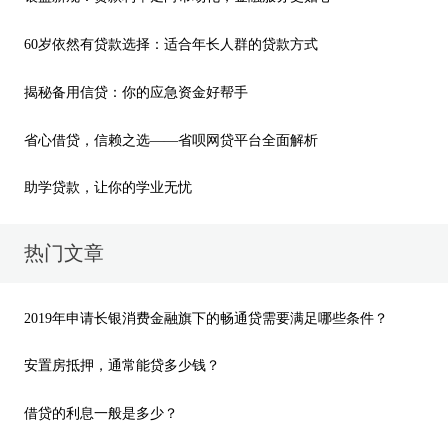
产贷款采取了精准额度控制。
在贷款额度有限的情况下，银行会给流水情况
60岁依然有贷款选择：适合年长人群的贷款方式
优质、五险一金缴纳额度较高、在贷款行有存款理
揭秘备用信贷：你的应急资金好帮手
财等，或者能够接受利率上浮的客户优先放款，其
他客户就得等额度充足了才会放款。
以上就是省呗
省心借贷，信赖之选——省呗网贷平台全面解析
君整理的关于
“
你的房贷放款了吗？
2021房贷放款
助学贷款，让你的学业无忧
慢可能是这些原因
”的相关内容。
热门文章
2019年申请长银消费金融旗下的畅通贷需要满足哪些条件？
安置房抵押，通常能贷多少钱？
借贷的利息一般是多少？