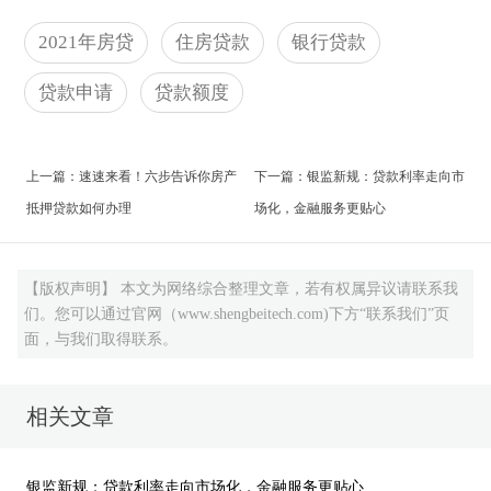
申请房贷不但要准备齐全资料，还要提供首付
2021年房贷
住房贷款
银行贷款
款凭证，并且对贷款人个人信用、银行流水、还款
能力、工作收入等有要求。像要是白户贷款征信记
贷款申请
贷款额度
录一片空白，银行会严格审核贷款资质，在一定程
度上会影响放款速度。
上一篇：
速速来看！六步告诉你房产
下一篇：
银监新规：贷款利率走向市
还有就是贷款人在放款前新增了大额负债，比
抵押贷款如何办理
场化，金融服务更贴心
如申请了信用贷款，使用信用卡大额透支，银行放
款前二次查了征信，认为贷款人负债太高，在贷款
【版权声明】 本文为网络综合整理文章，若有权属异议请联系我
人资质没有改善前也会拉长放款时间。
们。您可以通过官网（www.shengbeitech.com)下方“联系我们”页
面，与我们取得联系。
2、银行房贷额度紧张
往年都是年初和年末额度紧张，可是
2021年开
相关文章
年额度就开始紧张了。各大银行按照央行和银保监
会的要求，开始实施房地产贷款集中制度，对房地
银监新规：贷款利率走向市场化，金融服务更贴心