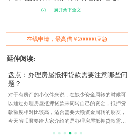
审、复审等，审批通过后一般
2~3个月的时间可以
展开余下全文
放款。
可是
2021年房贷放款时间要慢的多，没有四五
个月是很难放款下来的。像有的借款人在2月份申
在线申请，最高借￥200000应急
请的房贷，到7月份还在排队放款，甚至有人等的
还要久。
延伸阅读:
放款速度如此之慢，让不少贷款人心急不已，
点：办理房屋抵押贷款需要注意哪些问
盘
尤其是在贷款合同里约定未还支付时间的，超过日
？
满
期还没放款就担心会要承担违约责任，比如支付违
于有房产的小伙伴来说，在缺少资金周转的时候可
许多
约金等等。但是干着急也没有用，还得找下放款慢
通过办理房屋抵押贷款来周转自己的资金，抵押贷
款，
的原因。
额度相对比较高，适合需要大额资金周转的朋友，
呗君
二、
2021房贷放款好慢原因分析
天省呗君要给大家介绍的是办理房屋抵押贷款需要
足哪
1、申请人资质不足
意的一些问题，有需要的朋友一起来了解一下吧！