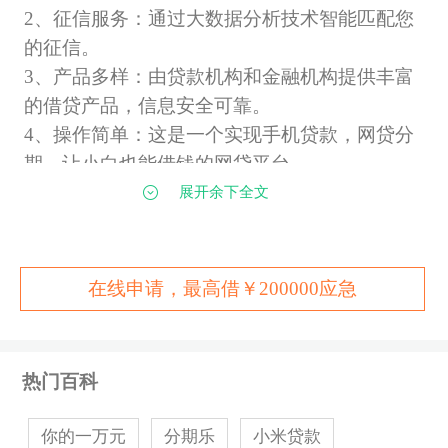
2
、征信服务：通过大数据分析技术智能匹配您
的征信。
3
、产品多样：由贷款机构和金融机构提供丰富
的借贷产品，信息安全可靠。
4
、操作简单：这是一个实现手机贷款，网贷分
期，让小白也能借钱的网贷平台。
展开余下全文
99随心贷下款时间
在线申请，最高借￥200000应急
工作时间审核，审核通过后当天可下款到账，注
热门百科
意有电话回访本人
你的一万元
分期乐
小米贷款