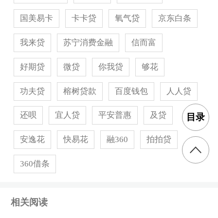
国美易卡
卡卡贷
氧气贷
京东白条
99随心贷申请流程怎样
我来贷
苏宁消费金融
信而富
到账时间：
好期贷
微贷
你我贷
够花
工作时间审核，审核通过后当天可以到账
功夫贷
榕树贷款
百度钱包
人人贷
申请条件：
18-35
周岁，实名制手机号满
6
个月，花呗额度
还呗
宜人贷
平安普惠
及贷
目录
500
以上
安逸花
快易花
融360
拍拍贷
360借条
相关阅读