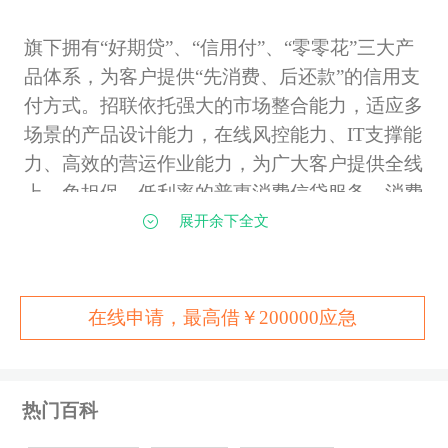
旗下拥有“好期贷”、“信用付”、“零零花”三大产
品体系，为客户提供“先消费、后还款”的信用支
付方式。招联依托强大的市场整合能力，适应多
场景的产品设计能力，在线风控能力、IT支撑能
力、高效的营运作业能力，为广大客户提供全线
上、免担保、低利率的普惠消费信贷服务，消费
场景全面覆盖购物、旅游、教育、装修等多个行
展开余下全文
业。拥有庞大的客户规模，业务覆盖全国多个省
市。
在线申请，最高借￥200000应急
好期贷上征信吗
热门百科