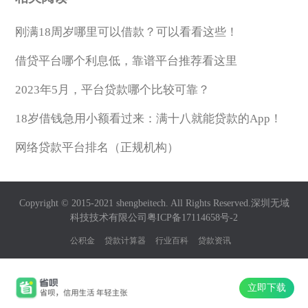
行在审核你的贷款申请的时候会重点参考这类信
刚满18周岁哪里可以借款？可以看看这些！
息，审核会更容易通过，贷款的额度也会相应提
升的。
借贷平台哪个利息低，靠谱平台推荐看这里
2023年5月，平台贷款哪个比较可靠？
第二种情况，需要注意的是，好期贷目前没有相
应的政策可以延长还款，一旦超过授信期，就会
18岁借钱急用小额看过来：满十八就能贷款的App！
产生贷款逾期，就会有相应记录。对你的信用记
网络贷款平台排名（正规机构）
录及以后继续申贷，都会有影响的。所以要牢记
还款时间，最好设置还款提醒。
Copyright © 2015-2021 shengbeitech. All Rights Reserved.深圳无域
科技技术有限公司
粤ICP备17114658号-2
公积金
贷款计算器
行业百科
贷款资讯
好期贷申请流程怎样
立即下载
申请方式：