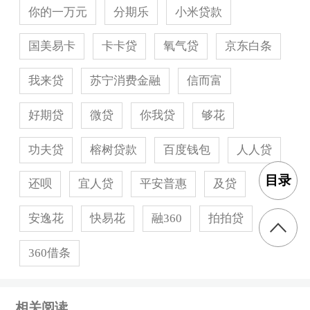
你的一万元
分期乐
小米贷款
据小编了解，招联好期贷是查征信上征信的。
毕
国美易卡
卡卡贷
氧气贷
京东白条
竟是一款信用贷款产品，在申请贷款的时候，是
会要根据个人信用报告上面的信息来进行审核和
我来贷
苏宁消费金融
信而富
审批额度。另外，在招联好期贷上面的借款还款
明细，也是会有记录的。
好期贷
微贷
你我贷
够花
好期贷上了征信又有些什么影响？
功夫贷
榕树贷款
百度钱包
人人贷
目录
还呗
宜人贷
平安普惠
及贷
很多朋友一听到要上征信，就开始觉得有点抵触
了。其实不然，上征信有上征信的好处。这个我
安逸花
快易花
融360
拍拍贷
们可以分为两个方面来讲。
360借条
第一种情况，申请贷款成功后，保持良好的还款
习惯，坚持按时足额还款。这种记录会让你在今
相关阅读
后的信用卡申请或银行贷款中有不小的帮助。银