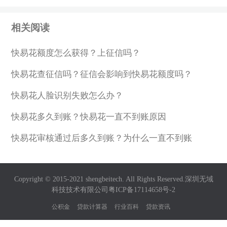
1、手机下载快易花APP，注册登录账号。
2、在快易花首页，点击立即申请。
相关阅读
3、进入完善资料，根据步骤提示操作完善好相
关资料信息，提交审核。
快易花额度怎么获得？上征信吗？
4、等待审核通过后，返回快易花里面确认借款
快易花查征信吗？征信会影响到快易花额度吗？
即可。
快易花人脸识别失败怎么办？
快易花多久到账？快易花一直不到账原因
快易花审核通过后多久到账？为什么一直不到账
Copyright © 2015-2021 shengbeitech. All Rights Reserved.深圳无域
科技技术有限公司
粤ICP备17114658号-2
公积金
贷款计算器
行业百科
贷款资讯