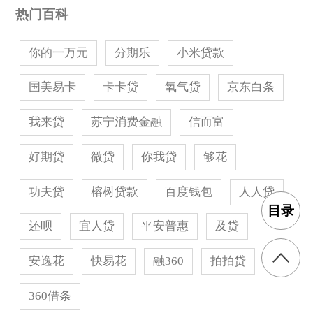
快易花申请流程怎样
热门百科
你的一万元
分期乐
小米贷款
申请方式：手机下载快易花
国美易卡
卡卡贷
氧气贷
京东白条
是否查征信：是，查征信上征信
我来贷
苏宁消费金融
信而富
是否有电话回访：是，有电话回访
好期贷
微贷
你我贷
够花
申请条件：征信良好，有实名制手机号正常使用
功夫贷
榕树贷款
百度钱包
人人贷
3个月以上
目录
还呗
宜人贷
平安普惠
及贷
所需资料：身份认证、个人基础信息、人脸识
安逸花
快易花
融360
拍拍贷
别、运营商认证、银行卡信息等
360借条
操作步骤：