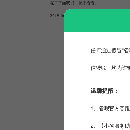
呢？下面我们一起来看看。
2018-09-20
等额本金还款
等额本息还款
任何通过假冒“省
信转账，均为诈
温馨提醒：
1、省呗官方客
2、【小省服务助