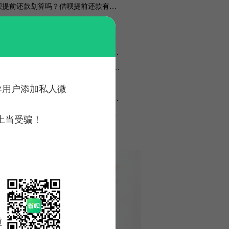
借呗提前还款划算吗？借呗提前还款有什么影响？
人贷款平台：助力军人实现梦想
支付宝芝麻分有什么作用？芝麻信用分由什么构成？
2018成都公积金贷款需要什么条件和材料？办理流程如何
交通银行bilibili联名信用卡怎么样？有哪些权益？
墅贷款和商品房贷款有区别吗？
诱导用户添加私人微
2018三门峡社保查询方法汇总：网上查询、电话查询和窗口查询
不看负债和征信的小额贷款：释放您的贷款潜力
上当受骗！
019年精准扶贫贷款应该如何还款？
道。