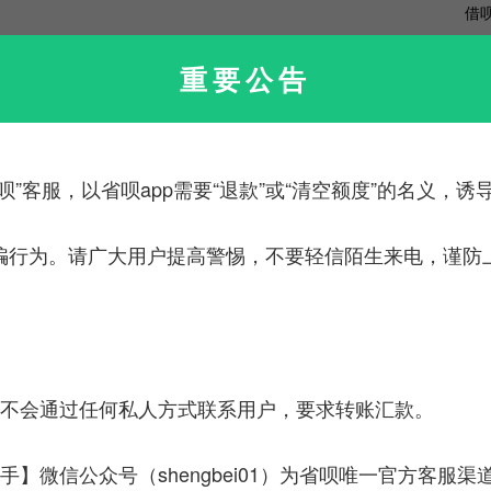
军
公积金贷款利息
公积金还款方式
公积金贷款还款
重要公告
别
呗”客服，以省呗app需要“退款”或“清空额度”的名义，
骗行为。请广大用户提高警惕，不要轻信陌生来电，谨防
2
服不会通过任何私人方式联系用户，要求转账汇款。
手】微信公众号（shengbei01）为省呗唯一官方客服渠