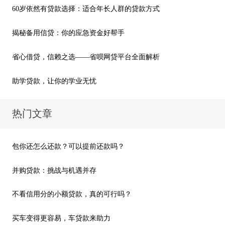
60岁依然有贷款选择：适合年长人群的贷款方式
借款用途以及政策规定与调整等。因此，借款人在
申请公积金贷款时，需要充分了解相关规定和影响
揭秘备用信贷：你的应急资金好帮手
因素，并进行合理的规划和申请。只有这样，才能
省心借贷，信赖之选——省呗网贷平台全面解析
确保自己能够获得足够的资金支持，顺利实现购房
目标。
助学贷款，让你的学业无忧
热门文章
包你还怎么还款？可以提前还款吗？
并购贷款：挑战与机遇并存
不看信用分的小额贷款，真的可行吗？
买车变得更容易，车贷款来助力