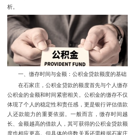
析。
一、缴存时间与金额：公积金贷款额度的基础
在石家庄，公积金贷款的额度首先与个人缴存
公积金的金额和时间紧密相关。公积金的缴存不仅
体现了个人的稳定性和责任感，更是银行评估借款
人还款能力的重要依据。一般而言，缴存时间越
长、金额越高的借款人，其可获得的公积金贷款额
度也相应更高。但具体的倍数关系还需根据石家庄