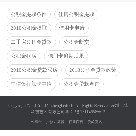
公积金提取条件
住房公积金提取
贷款那些事儿：你准备好了吗？
2018公积金提取
信用卡申请
2024-04-01
二手房公积金贷款
公积金断交
公积金租房
信用卡逾期后果
抵押安置房能贷多少？一文告诉你贷款额度怎么定！
2018公积金贷款买房
2018公积金贷款政策
2024-03-27
中信银行颜卡申请
公积金贷款查询
银行承兑汇票与贷款：企业资金运作的得力助手
Copyright © 2015-2021 shengbeitech. All Rights Reserved.深圳无域
2024-03-26
科技技术有限公司
粤ICP备17114658号-2
公积金
贷款计算器
行业百科
贷款资讯