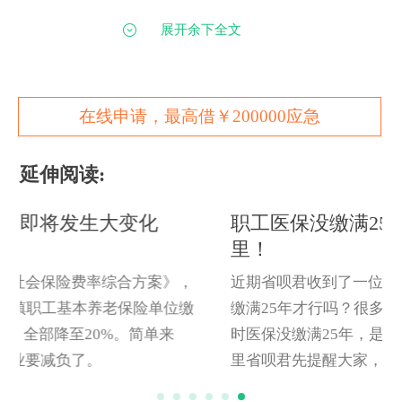
展开余下全文
1、参保人自行补缴：参加补缴的话，要去填
写继续缴费申请表，并提供缴费历史明细表才行。
另外，因为各地的政策有所不同，具体还是以所在
在线申请，最高借￥200000应急
地当地为准。
延伸阅读:
2、参保人办理延迟退休：对于不符合补缴政
职工医保没缴满25年就作废了？赶紧看这
策的人来说，可以申请延迟退休，然后再继续工作
里！
缴纳社保。
近期省呗君收到了一位网友的提问：职工医保一定
要
缴满
25年才行吗
？很多人一直以为是
15年，如果退休
3、选择退保：当需要大家注意的一点时，之
时医保没
缴满
25年，是白缴了吗？该怎么办呢？在这
前缴纳的社保费用，一部分进入了个人账户，一部
里省呗君先提醒大家，各地规定的职工医保缴费年限
分进入了统筹养老金账户。退保的话只能拿到个人
是不一样的，大家要先了解当地的政策。另外，如果