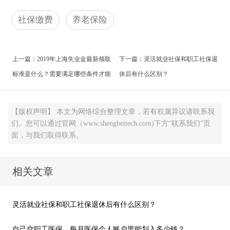
账户里面的钱，只有35%；统筹基金在国家账户里
退休时没缴满当地规定年限，是有补救措施的。难道
面，大头部分是取不出来的，所以说办理退保是十
社保缴费
养老保险
职工医保没缴满
25年就作废了？别慌！省呗君有解决
分不划算的，大家还是仔细考虑一下吧！
办法。
上一篇：
2019年上海失业金最新领取
下一篇：
灵活就业社保和职工社保退
以上三个就是省呗君今天给大家介绍的关于退
标准是什么？需要满足哪些条件才能
休后有什么区别？
休时社保还没有缴满
15年这种情况的处理方法，大
领取？
家可以了解一下哦！
【版权声明】 本文为网络综合整理文章，若有权属异议请联系我
们。您可以通过官网（www.shengbeitech.com)下方“联系我们”页
面，与我们取得联系。
相关文章
灵活就业社保和职工社保退休后有什么区别？
自己交职工医保，每月医保个人账户里能划入多少钱？