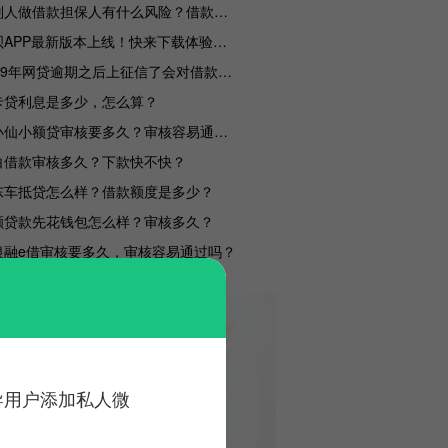
给别人做借款担保人有什么风险？借款人不还款担保人会不会坐牢？
省呗APP最新版本上线！快来下载体验吧！
2019年网贷逾期之后上征信了会对借款人产生哪些影响？
卡贷利息是多少，怎么算？
财小仙小额贷审核要多久？审核容易通过吗？
白借款审核多久？下款快不快？
东车抵贷怎么样？借款额度是多少？
额贷款先花钱包怎么样？审核多久？
银融e借审核要多久，审核容易通过吗？
诱导用户添加私人微