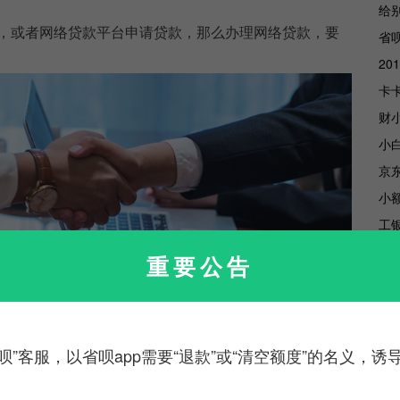
，或者网络贷款平台申请贷款，那么办理网络贷款，要
卡
小
京
小
工
重要公告
呗”客服，以省呗app需要“退款”或“清空额度”的名义，
款本息的能力；