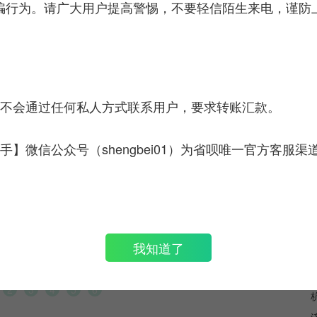
骗行为。请广大用户提高警惕，不要轻信陌生来电，谨防
点；
；
民事行为能力，年龄在18到60周岁之间；
博、投资。
服不会通过任何私人方式联系用户，要求转账汇款。
手】微信公众号（shengbei01）为省呗唯一官方客服渠
石家庄无息贷款的条件
如
方便快
石家庄是河北省的省会，作为华北地区的重要城
近
逾期问
市，拥有众多的经济实力雄厚的企业和广大的市民
万
我知道了
月可能
群体。无息贷款是为了帮助企业和个人解决资金问
经
影响
题，提供的一种特殊的贷款方式。那么，石家庄无
有
息贷款的条件是什么呢？
2
3
4
5
6