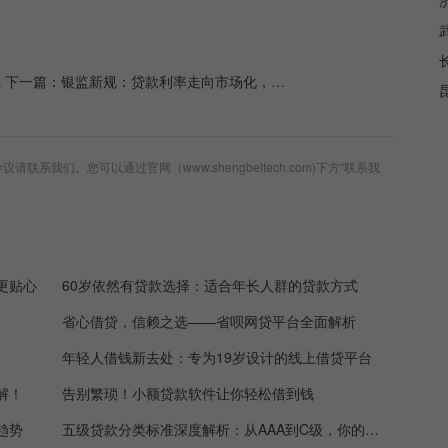
下一篇：
银监新规：贷款利率走向市场化，金融服务更贴心
系我们。您可以通过官网（www.shengbeitech.com)下方“联系我
更贴心
60岁依然有贷款选择：适合年长人群的贷款方式
省心借贷，信赖之选——省呗网贷平台全面解析
年轻人借钱新去处：专为19岁设计的线上借贷平台
解！
告别繁琐！小额贷款软件让你轻松借到钱
趋势
五级贷款分类标准深度解析：从AAA到C级，你的信用值多少钱？