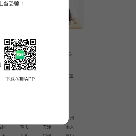
上当受骗！
相关标签
京东白条
我来贷
QQ钱包
海豚钱包
道。
小花钱包
来分期
51信用卡
还呗
何顺利借到两万的贷款？
网络贷款：助
卡卡贷
好贷网
分期乐
飞贷
借贷宝
下载省呗APP
借点钱
借了吗
期遇到一位好友急需用钱的情况，她急需贷款两
如今，随着互联网
来处理一些紧急问题。她询问了我贷款的方法和
到了极大的改变，
验，所以我今天要和大家分享一些建议，希望对
一代金融工具，已
五险一金及税后计算器
类似需求的朋友有所帮助。
的一种便捷方式。
北京
上海
深圳
广州
在无需繁琐手续和
杭州
重庆
天津
南京
金支持，满足各种