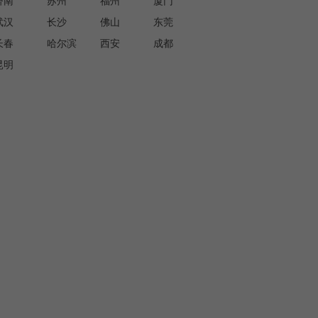
济南
苏州
福州
厦门
武汉
长沙
佛山
东莞
长春
哈尔滨
西安
成都
昆明