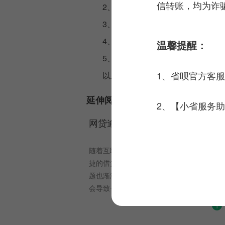
信转账，均为诈
2、有稳定的住址和工作或经营地
3
、无不良信用记录，无违法行为
4、申请人为中国大陆居民，有完全
温馨提醒：
5、
贷款的资金不得用于炒股、赌
1、省呗官方客
以上，网络贷款要求的一般条件
延伸阅读:
2、【小省服务助
哪些
网贷逾期半个月后会引发哪些问题
台，省呗提供了多种注
随着互联网金融的兴起，网贷已成为了一个
省呗的服务。接下来，
捷的借贷方式。然而，由于一些特殊原因，
行简单的介绍，以便您
题也渐渐成为了一种常见的现象。逾期半个
场景。
会导致一系列问题，让我们来看看会有哪些
吧。
1