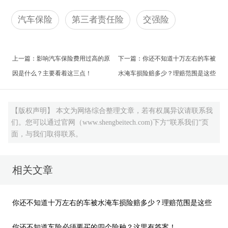
选择网络完善、服务体系完整的公司。网点比较健
于2021年汽车保险的最新几大问题，总共分成三块：
汽车保险
第三者责任险
交强险
全，车主遇到麻烦可即时在当地办理
定损
、理赔等
什么车险该买、什么车险有坑、车险有哪些误区。
业务。最重要的，还是要根据自己的实际情况进行
取舍，以买到最适合自己的险种。
上一篇：
影响汽车保险费用过高的原
下一篇：
你还不知道十万左右的车被
因是什么？主要看着这三点！
水淹车损险赔多少？理赔范围是这些
【版权声明】 本文为网络综合整理文章，若有权属异议请联系我
们。您可以通过官网（www.shengbeitech.com)下方“联系我们”页
面，与我们取得联系。
相关文章
你还不知道十万左右的车被水淹车损险赔多少？理赔范围是这些
你还不知道车险必须要买的四个险种？这里有答案！