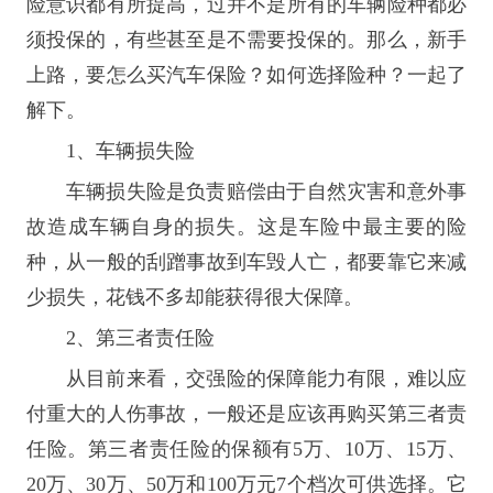
险意识都有所提高，过并不是所有的车辆险种都必
须投保的，有些甚至是不需要投保的。那么，新手
上路，要怎么买汽车保险？如何选择险种？一起了
解下。
1、
车辆损失险
车辆损失险是负责赔偿由于自然灾害和
意外事
故
造成车辆自身的损失。这是
车险
中最主要的险
种，从一般的刮蹭事故到车毁人亡，都要靠它来减
少损失，花钱不多却能获得很大保障。
2、
第三者责任
险
从目前来看，
交强险
的保障能力有限，难以应
付重大的人伤事故，一般还是应该再购买
第三者责
任险
。第三者
责任险
的
保额
有
5万、10万、15万、
20万、30万、50万和100万元7个档次可供选择。它