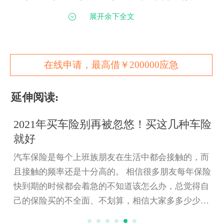
们之间的赔偿限额差距很大，但相应
保费
的差距并
展开余下全文
不大。所以建议车主，如果需要在两档保额之间选
择的话，可以上浮一个档次投保。
3、
不计免赔险
在线申请，最高借￥200000应急
单保
车损险
的话，
保险公司
有一定比例的免赔
延伸阅读:
范围，也就是说车主必须自己掏出一部分的钱为事
故买单。买了
不计免赔
险的话，就可以让
保险
公司
2021年买车险别再被忽悠！买这几种车险
全额赔付了。因此，建议消费者在为新车购
买车险
就好
时，应给车损险与第三者责任险分别投保不计免赔
汽车保险是每个上班族朋友在生活中都会接触的，而
险，使理赔权益最大化。
且接触的频率还是十分高的。 相信很多朋友每年保险
目前市场上常见的汽车保险品种非常多，除了
快到期的时候都会着急的不知道该怎么办，总觉得自
必要的交强险外，其余的都由车主自行选择。因
己的保险买的不全面、不划算，相信大家多多少少也
此，省呗君建议大家一定要选好保险公司，要尽量
会有这个烦恼吧？今天，省呗君就帮大家总结一下关